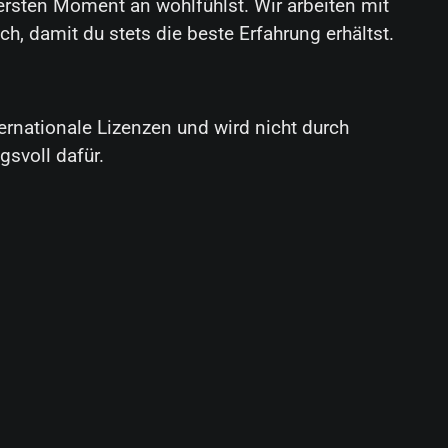
 ersten Moment an wohlfühlst. Wir arbeiten mit
h, damit du stets die beste Erfahrung erhältst.
ernationale Lizenzen und wird nicht durch
gsvoll dafür.