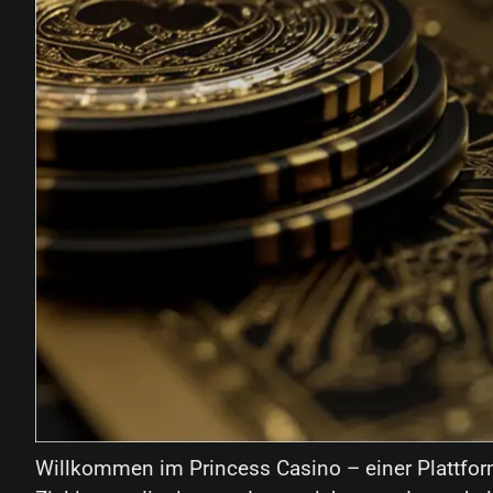
Willkommen im Princess Casino – einer Plattform