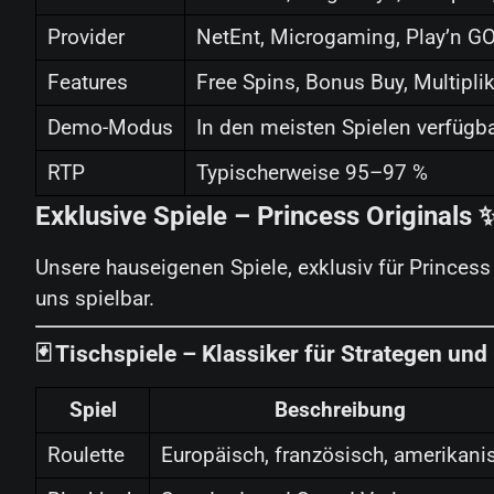
Provider
NetEnt, Microgaming, Play’n G
Features
Free Spins, Bonus Buy, Multipli
Demo-Modus
In den meisten Spielen verfügb
RTP
Typischerweise 95–97 %
Exklusive Spiele – Princess Originals 
Unsere hauseigenen Spiele, exklusiv für Princess
uns spielbar.
🃏 Tischspiele – Klassiker für Strategen und
Spiel
Beschreibung
Roulette
Europäisch, französisch, amerikani