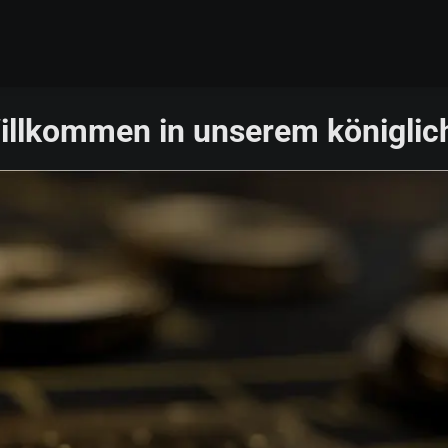
illkommen in unserem königlic