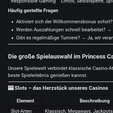
Responsible Gaming
Limits, Selbstsperre, Spi
Häufig gestellte Fragen
Aktiviert sich der Willkommensbonus sofort?
Werden Auszahlungen schnell bearbeitet? → 
Gibt es regelmäßige Turniere? → Ja, wir veran
Die große Spielauswahl im Princess Ca
Unsere Spielewelt verbindet klassische Casino-A
beste Spielerlebnis genießen kannst.
🎰 Slots – das Herzstück unseres Casinos
Element
Beschreibung
Slot-Arten
Klassisch, Megaways, Jackpots